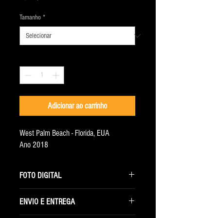
Tamanho
*
Quantidade
*
Adicionar ao carrinho
West Palm Beach - Florida, EUA
Ano 2018
FOTO DIGITAL
Ao selecionar essa opção você receberá
ENVIO E ENTREGA
somente o arquivo digital com a maior resolução
disponível.