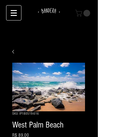
SKU: IP180519-616
West Palm Beach
Preço
R$ 89,00