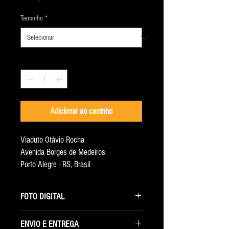
Tamanho
*
Quantidade
*
Adicionar ao carrinho
Viaduto Otávio Rocha
Avenida Borges de Medeiros
Porto Alegre - RS, Brasil
Ano 2015
FOTO DIGITAL
Ao selecionar essa opção você receberá
ENVIO E ENTREGA
somente o arquivo digital com a maior resolução