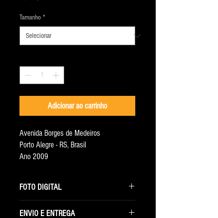
Tamanho
*
Quantidade
*
Adicionar ao carrinho
Avenida Borges de Medeiros
Porto Alegre - RS, Brasil
Ano 2009
FOTO DIGITAL
Ao selecionar essa opção você receberá
ENVIO E ENTREGA
somente o arquivo digital com a maior resolução