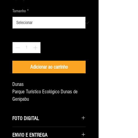
Tamanho
*
Quantidade
*
Adicionar ao carrinho
Dunas
Parque Turístico Ecológico Dunas de
Genipabu
Genipabu - RN, Brasil
Ano 2016
FOTO DIGITAL
Ao selecionar essa opção você receberá
ENVIO E ENTREGA
somente o arquivo digital com a maior resolução