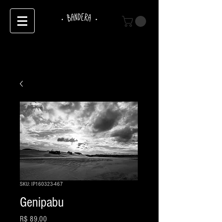
SKU: IP160323-467
Genipabu
Preço
R$ 89,00