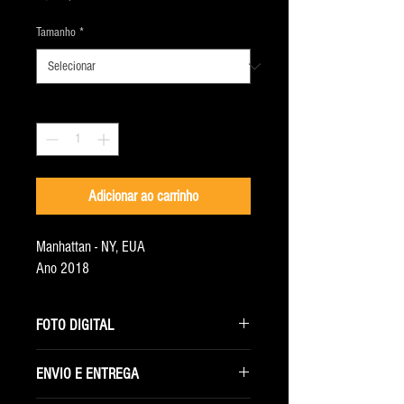
Tamanho
*
Quantidade
*
Adicionar ao carrinho
Manhattan - NY, EUA
Ano 2018
FOTO DIGITAL
Ao selecionar essa opção você receberá
ENVIO E ENTREGA
somente o arquivo digital com a maior resolução
disponível.