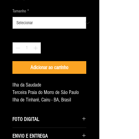
Tamanho
*
Quantidade
*
Adicionar ao carrinho
Ilha da Saudade
Terceira Praia do Morro de São Paulo
Ilha de Tinharé, Cairu - BA, Brasil
Ano 2013
FOTO DIGITAL
Ao selecionar essa opção você receberá
ENVIO E ENTREGA
somente o arquivo digital com a maior resolução