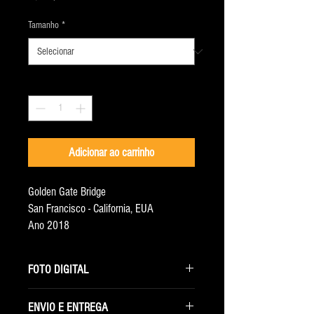
Tamanho
*
Quantidade
*
Adicionar ao carrinho
Golden Gate Bridge
San Francisco - California, EUA
Ano 2018
FOTO DIGITAL
Ao selecionar essa opção você receberá
ENVIO E ENTREGA
somente o arquivo digital com a maior resolução