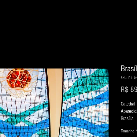
Cor
P&B
Sobre
Contato
Brasíl
SKU: IP110
R$ 89
Catedral
Aparecid
Brasília -
Ano 201
Tamanho
*