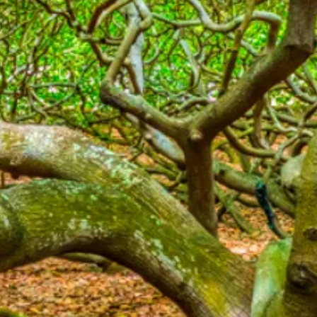
photos.com em até sete dias corridos a partir da chegada do produto, informando seu nome 
e a forma como o produto deve ser enviado.
rimos que utilize a mesma.
digo de rastreamento no e-mail contato@banderaphotos.com para acompanharmos a devoluçã
s para análise do produto e retorno com os procedimentos.
ssário que o produto esteja em perfeito estado e no caso dos produtos com embalagens, as m
orno / reembolso no valor do produto mais o valor do frete pago, em até sete dias úteis.
 frete não é estornado/reembolsado.