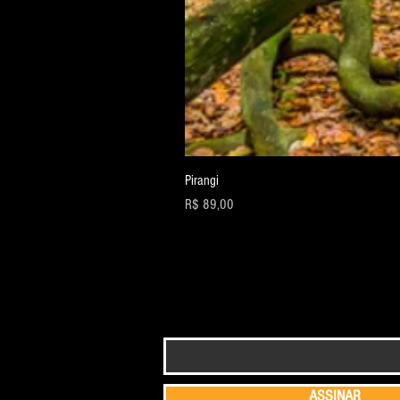
Pirangi
Preço
R$ 89,00
Fique por dentro das novidades com nossa
ASSINAR