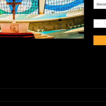
Selecio
Quantidad
e o arquivo digital com a maior resolução disponível.
em até
12h após a confirmação da compra
.
afias. No momento que você faz a compra, a foto é impressa.