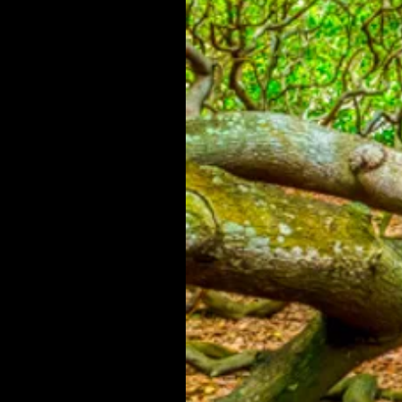
DEVOLUÇÃO ARREPENDIMENTO
Entre em contato pelo e-mail contato@bandera
devolvido.
Retornaremos o e-mail para informar o prazo 
Não fornecemos embalagem para o envio, suge
Após a postagem, é necessário informar o có
A partir do recebimento temos cinco dias útei
Para efetivação do estorno / reembolso é nece
Caso a análise seja aprovada, geraremos o est
Caso o pedido seja parcialmente devolvido, o