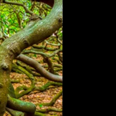
completo, número do pedido e produto a ser
o.
esmas deverão estar íntegras. ​